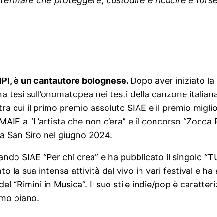
rmare che proteggere, custodire e ricucire è forse 
I, è un cantautore bolognese.
Dopo aver iniziato la
a tesi sull’onomatopea nei testi della canzone italiana
a cui il primo premio assoluto SIAE e il premio miglior
IMAIE a “L’artista che non c’era” e il concorso “Zocca 
i a San Siro nel giugno 2024.
l bando SIAE “Per chi crea” e ha pubblicato il singolo
 la sua intensa attività dal vivo in vari festival e ha 
 del “Rimini in Musica”. Il suo stile indie/pop è caratt
imo piano.