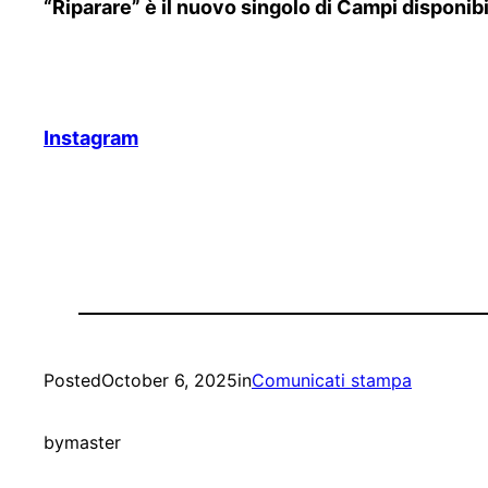
“Riparare” è il nuovo singolo di Campi disponibi
Instagram
Posted
October 6, 2025
in
Comunicati stampa
by
master