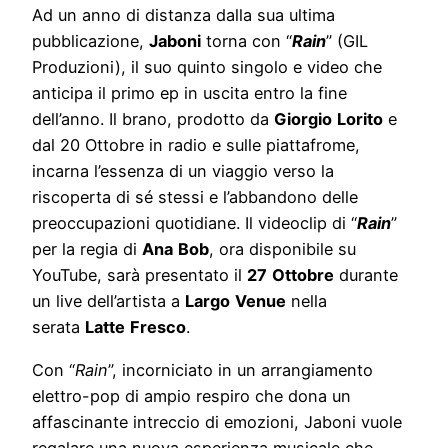
Ad un anno di distanza dalla sua ultima
pubblicazione,
Jaboni
torna con “
Rain
” (GIL
Produzioni), il suo quinto singolo e video che
anticipa il primo ep in uscita entro la fine
dell’anno. Il brano, prodotto da
Giorgio
Lorito
e
dal 20 Ottobre in radio e sulle piattafrome,
incarna l’essenza di un viaggio verso la
riscoperta di sé stessi e l’abbandono delle
preoccupazioni quotidiane. Il videoclip di “
Rain
”
per la regia di
Ana
Bob
, ora disponibile su
YouTube, sarà presentato il
27
Ottobre
durante
un live dell’artista a
Largo
Venue
nella
serata
Latte
Fresco
.
Con “
Rain
”, incorniciato in un arrangiamento
elettro-pop di ampio respiro che dona un
affascinante intreccio di emozioni, Jaboni vuole
regalare una nuova esperienza musicale che