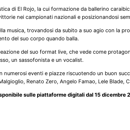
tica di El Rojo, la cui formazione da ballerino caraibic
vittorie nei campionati nazionali e posizionandosi semp
ella musica, trovandosi da subito a suo agio con la pro
ento del suo corpo quando balla.
creazione del suo format live, che vede come protagoni
esso, un sassofonista e un vocalist.
e in numerosi eventi e piazze riscuotendo un buon succ
algioglio, Renato Zero, Angelo Famao, Lele Blade, C
disponibile sulle piattaforme digitali dal 15 dicembre