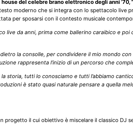
n house del celebre brano elettronico degli anni ’70,
 contesto moderno che si integra con lo spettacolo live 
dattata per sposarsi con il contesto musicale contemp
sco live da anni, prima come ballerino caraibico e po
etro la consolle, per condividere il mio mondo con il 
zione rappresenta l’inizio di un percorso che complet
a storia, tutti lo conosciamo e tutti l’abbiamo canti
oduzioni è stato quasi naturale pensare a quella melo
 progetto il cui obiettivo è miscelare il classico DJ s