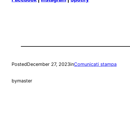
Posted
December 27, 2023
in
Comunicati stampa
by
master