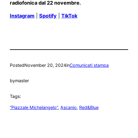
radiofonica dal 22 novembre.
Instagram
|
Spotify
|
TikTok
Posted
November 20, 2024
in
Comunicati stampa
by
master
Tags:
“Piazzale Michelangelo”
, 
Ascanio
, 
Red&Blue