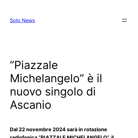
Skip
to
Solo News
content
“Piazzale
Michelangelo” è il
nuovo singolo di
Ascanio
Dal 22 novembre 2024 sarà in rotazione
radiofonica “PIAZZALE MICHELANGELO”, il