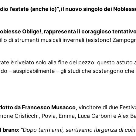
io l’estate (anche io)”, il nuovo singolo dei Nobless
 Noblesse Oblige!, rappresenta il coraggioso tentati
silio di strumenti musicali invernali (esistono! Zamp
state è rivelato solo alla fine del pezzo: questo astut
ando – auspicabilmente – gli studi che sostengono che
rodotto da Francesco Musacco,
vincitore di due Festiv
 Simone Cristicchi, Povia, Emma, Luca Carboni e Alex B
l brano:
“Dopo tanti anni, sentivamo l’urgenza di col