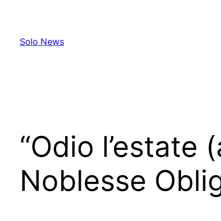
Skip
to
content
Solo News
“Odio l’estate 
Noblesse Oblig