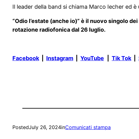
Il leader della band si chiama Marco Iecher ed è
“Odio l’estate (anche io)” è il nuovo singolo dei
rotazione radiofonica dal 26 luglio.
Facebook
|
Instagram
|
YouTube
|
Tik Tok
|
Posted
July 26, 2024
in
Comunicati stampa