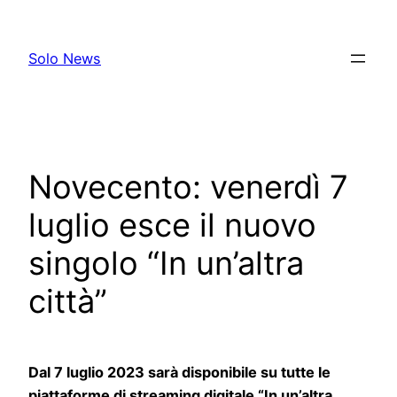
Skip
to
Solo News
content
Novecento: venerdì 7
luglio esce il nuovo
singolo “In un’altra
città”
Dal 7 luglio 2023 sarà disponibile su tutte le
piattaforme di streaming digitale “In un’altra