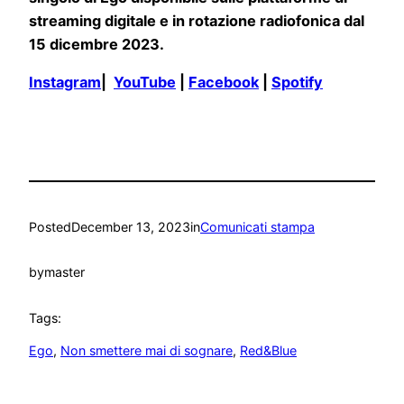
streaming digitale e in rotazione radiofonica dal
15 dicembre 2023.
Instagram
|
YouTube
|
Facebook
|
Spotify
Posted
December 13, 2023
in
Comunicati stampa
by
master
Tags:
Ego
, 
Non smettere mai di sognare
, 
Red&Blue