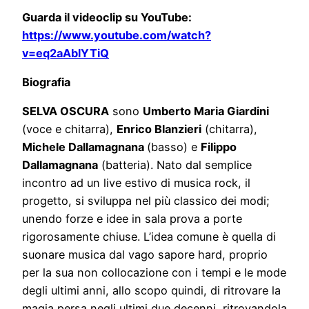
Guarda il videoclip su YouTube:
https://www.youtube.com/watch?
v=eq2aAblYTiQ
Biografia
SELVA OSCURA
sono
Umberto Maria Giardini
(voce e chitarra),
Enrico Blanzieri
(chitarra),
Michele Dallamagnana
(basso) e
Filippo
Dallamagnana
(batteria). Nato dal semplice
incontro ad un live estivo di musica rock, il
progetto, si sviluppa nel più classico dei modi;
unendo forze e idee in sala prova a porte
rigorosamente chiuse. L’idea comune è quella di
suonare musica dal vago sapore hard, proprio
per la sua non collocazione con i tempi e le mode
degli ultimi anni, allo scopo quindi, di ritrovare la
magia persa negli ultimi due decenni, ritrovandola