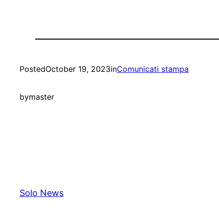
Posted
October 19, 2023
in
Comunicati stampa
by
master
Solo News