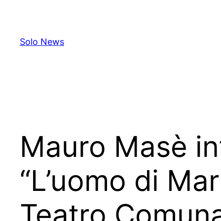
Skip
to
content
Solo News
Mauro Masè int
“L’uomo di Mar
Teatro Comunal