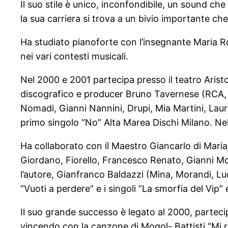
Il suo stile è unico, inconfondibile, un sound ch
la sua carriera si trova a un bivio importante ch
Ha studiato pianoforte con l’insegnante Maria Ros
nei vari contesti musicali.
Nel 2000 e 2001 partecipa presso il teatro Aris
discografico e producer Bruno Tavernese (RCA, 
Nomadi, Gianni Nannini, Drupi, Mia Martini, Laur
primo singolo “No” Alta Marea Dischi Milano. Nel
Ha collaborato con il Maestro Giancarlo di Maria 
Giordano, Fiorello, Francesco Renato, Gianni Mor
l’autore, Gianfranco Baldazzi (Mina, Morandi, Lu
“Vuoti a perdere” e i singoli “La smorfia del Vip”
Il suo grande successo è legato al 2000, partec
vincendo con la canzone di Mogol- Battisti “Mi ri