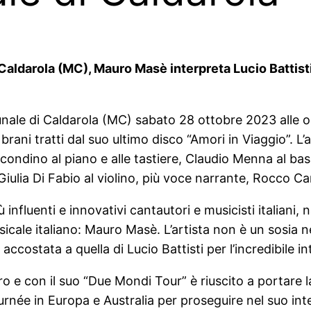
ldarola (MC), Mauro Masè interpreta Lucio Battisti i
munale di Caldarola (MC) sabato 28 ottobre 2023 alle 
a brani tratti dal suo ultimo disco “Amori in Viaggio”.
ondino al piano e alle tastiere, Claudio Menna al bass
Giulia Di Fabio al violino, più voce narrante, Rocco 
influenti e innovativi cantautori e musicisti italiani,
icale italiano: Mauro Masè. L’artista non è un sosia n
accostata a quella di Lucio Battisti per l’incredibile i
tero e con il suo “Due Mondi Tour” è riuscito a portare 
ée in Europa e Australia per proseguire nel suo inten