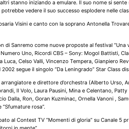
e altri stanno iniziando a emulare. Il suo nome si sen
e potrebbe vedere il suo successo esplodere nelle class
aria Visini e canto con la soprano Antonella Trovarell
ton di Sanremo come nuove proposte al festival “Una
Numero Uno, Ricordi CBS – Sony: Mogol Battisti, Clau
a Luca, Celso Valli, Vincenzo Tempera, Gianpiero Rever
 2002 segue il singolo “Da Leningrado” Star Class dis
arrangiatore e direttore d’orchestra (Alberto Urso, An
andi, Il Volo, Laura Pausini, Mina e Celentano, Patty
cio Dalla, Ron, Goran Kuzminac, Ornella Vanoni , Samue
 e “Sfumature rosa”.
ipato al Contest TV “Momenti di gloria” su Canale 5 
torni in mente”.