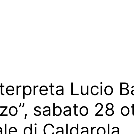
erpreta Lucio Bat
zo”, sabato 28 ot
e di Caldarola