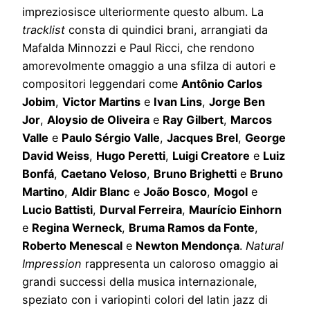
impreziosisce ulteriormente questo album. La
tracklist
consta di quindici brani, arrangiati da
Mafalda Minnozzi e Paul Ricci, che rendono
amorevolmente omaggio a una sfilza di autori e
compositori leggendari come
Antônio Carlos
Jobim
,
Victor Martins
e
Ivan Lins
,
Jorge Ben
Jor
,
Aloysio de Oliveira
e
Ray Gilbert
,
Marcos
Valle
e
Paulo Sérgio Valle
,
Jacques Brel
,
George
David Weiss
,
Hugo Peretti
,
Luigi Creatore
e
Luiz
Bonf
á
,
Caetano Veloso
,
Bruno Brighetti
e
Bruno
Martino
,
Aldir Blanc
e
João Bosco
,
Mogol
e
Lucio Battisti
,
Durval Ferreira
,
Maurício Einhorn
e
Regina Werneck
,
Bruma Ramos da Fonte
,
Roberto Menescal
e
Newton Mendonça
.
Natural
Impression
rappresenta un caloroso omaggio ai
grandi successi della musica internazionale,
speziato con i variopinti colori del latin jazz di