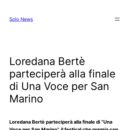
Skip
to
Solo News
content
Loredana Bertè
parteciperà alla finale
di Una Voce per San
Marino
Loredana Bertè parteciperà alla finale di “Una
Voce per San Marino”, il festival che premia con