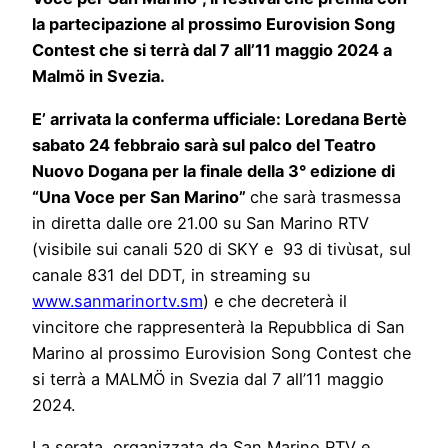
la partecipazione al prossimo Eurovision Song
Contest che si terrà dal 7 all’11 maggio 2024 a
Malmö in Svezia.
E’ arrivata la conferma ufficiale: Loredana Bertè
sabato 24 febbraio sarà sul palco del Teatro
Nuovo Dogana per la finale della 3° edizione di
“Una Voce per San Marino”
che sarà trasmessa
in diretta dalle ore 21.00 su San Marino RTV
(visibile sui canali 520 di SKY e 93 di tivùsat, sul
canale 831 del DDT, in streaming su
www.sanmarinortv.sm
) e che decreterà il
vincitore che rappresenterà la Repubblica di San
Marino al prossimo Eurovision Song Contest che
si terrà a MALMÖ in Svezia dal 7 all’11 maggio
2024.
La serata, organizzata da San Marino RTV e