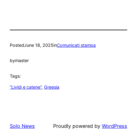
Posted
June 18, 2025
in
Comunicati stampa
by
master
Tags:
“Lividi e catene”
, 
Greesia
Solo News
Proudly powered by
WordPress