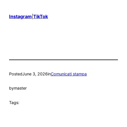
Instagram
|
TikTok
Posted
June 3, 2026
in
Comunicati stampa
by
master
Tags: