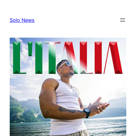
Skip
to
Solo News
content