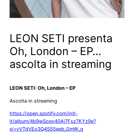
LEON SETI presenta
Oh, London – EP…
ascolta in streaming
LEON SETI: Oh, London – EP
Ascolta in streaming
https://open.spotify.com/intl-
it/album/4b9wSoqy40Aj7Fsz7KYz9e?
si=yVTdVEo3Q4S55eeb_GmW_g