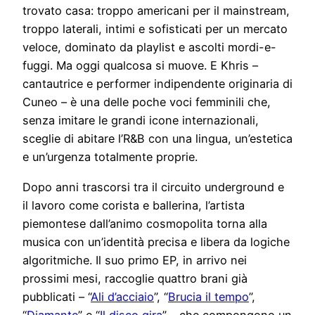
trovato casa: troppo americani per il mainstream,
troppo laterali, intimi e sofisticati per un mercato
veloce, dominato da playlist e ascolti mordi-e-
fuggi. Ma oggi qualcosa si muove. E Khris –
cantautrice e performer indipendente originaria di
Cuneo – è una delle poche voci femminili che,
senza imitare le grandi icone internazionali,
sceglie di abitare l’R&B con una lingua, un’estetica
e un’urgenza totalmente proprie.
Dopo anni trascorsi tra il circuito underground e
il lavoro come corista e ballerina, l’artista
piemontese dall’animo cosmopolita torna alla
musica con un’identità precisa e libera da logiche
algoritmiche. Il suo primo EP, in arrivo nei
prossimi mesi, raccoglie quattro brani già
pubblicati – “
Ali d’acciaio
”, “
Brucia il tempo
”,
“
Diamante
” e “
Il disco gira
” – che compongono un