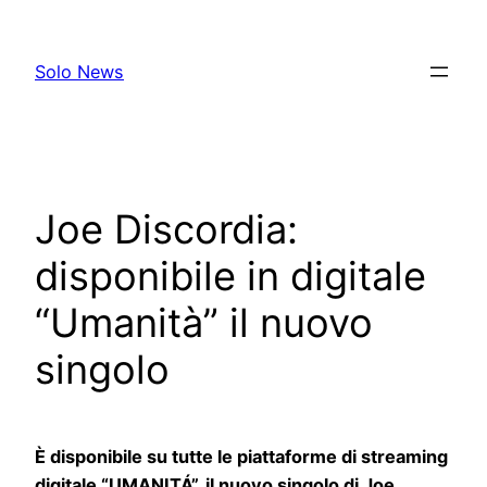
Skip
to
Solo News
content
Joe Discordia:
disponibile in digitale
“Umanità” il nuovo
singolo
È disponibile su tutte le piattaforme di streaming
digitale “
UMAN
ITÁ”, il nuovo singolo di Joe