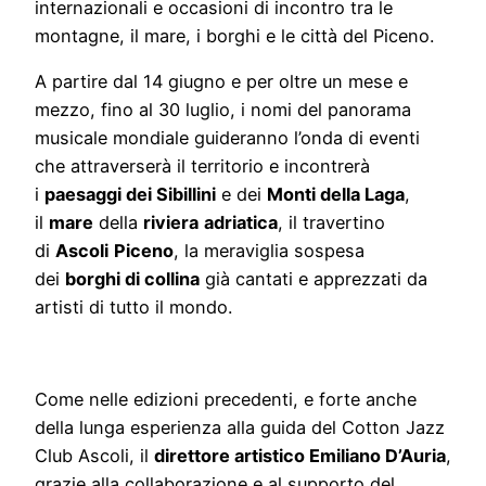
internazionali e occasioni di incontro tra le
montagne, il mare, i borghi e le città del Piceno.
A partire dal 14 giugno e per oltre un mese e
mezzo, fino al 30 luglio, i nomi del panorama
musicale mondiale guideranno l’onda di eventi
che attraverserà il territorio e incontrerà
i
paesaggi dei Sibillini
e dei
Monti della Laga
,
il
mare
della
riviera
adriatica
, il travertino
di
Ascoli
Piceno
, la meraviglia sospesa
dei
borghi di collina
già cantati e apprezzati da
artisti di tutto il mondo.
Come nelle edizioni precedenti, e forte anche
della lunga esperienza alla guida del Cotton Jazz
Club Ascoli, il
direttore artistico Emiliano D’Auria
,
grazie alla collaborazione e al supporto del