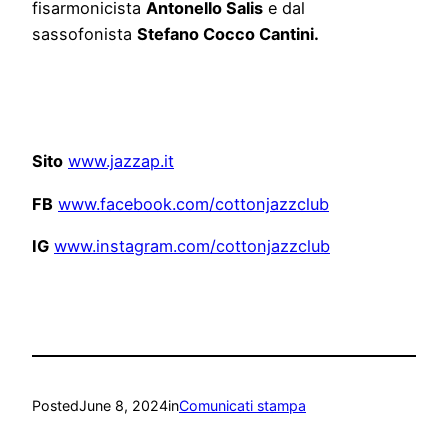
fisarmonicista
Antonello Salis
e dal
sassofonista
Stefano Cocco Cantini.
Sito
www.jazzap.it
FB
www.facebook.com/
cottonjazzclub
IG
www.instagram.com/
cottonjazzclub
Posted
June 8, 2024
in
Comunicati stampa