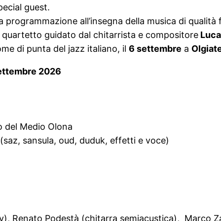
pecial guest.
 programmazione all’insegna della musica di qualità f
del quartetto guidato dal chitarrista e compositore
Luca
ome di punta del jazz italiano, il
6 settembre
a
Olgiat
settembre 2026
o del Medio Olona
(saz, sansula, oud, duduk, effetti e voce)
gipsy), Renato Podestà (chitarra semiacustica), Marc