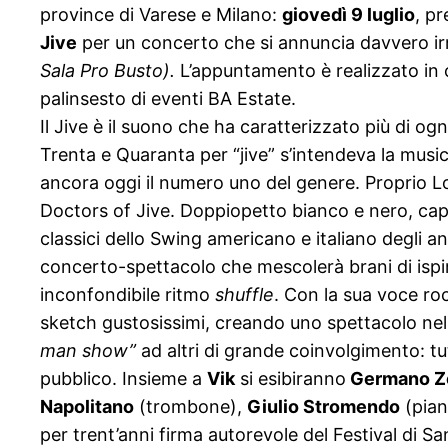
province di Varese e Milano:
giovedì 9 luglio
, pr
Jive
per un concerto che si annuncia davvero irr
Sala Pro Busto).
L’appuntamento è realizzato in c
palinsesto di eventi BA Estate.
Il Jive è il suono che ha caratterizzato più di ogn
Trenta e Quaranta per “jive” s’intendeva la musi
ancora oggi il numero uno del genere. Proprio Lo
Doctors of Jive. Doppiopetto bianco e nero, capp
classici dello Swing americano e italiano degli 
concerto-spettacolo che mescolerà brani di ispiraz
inconfondibile ritmo
shuffle
. Con la sua voce roca
sketch gustosissimi, creando uno spettacolo nel
man s
how”
ad altri di grande coinvolgimento: tutt
pubblico. Insieme a
Vik
si esibiranno
Germano Z
Napolitano
(trombone),
Giulio Stromendo
(pian
per trent’anni firma autorevole del Festival di