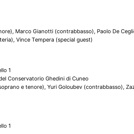
nore), Marco Gianotti (contrabbasso), Paolo De Cegli
ria), Vince Tempera (special guest)
llo 1
del Conservatorio Ghedini di Cuneo
 soprano e tenore), Yuri Goloubev (contrabbasso), Zaz
llo 1