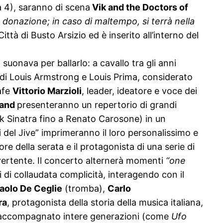
ta 4), saranno di scena
Vik and the Doctors of
ra donazione; in caso di maltempo, si terrà nella
tà di Busto Arsizio ed è inserito all’interno del
 suonava per ballarlo: a cavallo tra gli anni
 di Louis Armstrong e Louis Prima, considerato
rafe
Vittorio Marzioli
, leader, ideatore e voce dei
and
presenteranno un repertorio di grandi
nk Sinatra fino a Renato Carosone) in un
i del Jive” imprimeranno il loro personalissimo e
ore della serata e il protagonista di una serie di
vertente. Il concerto alternerà momenti
“one
ni di collaudata complicità, interagendo con il
aolo De Ce
glie
(tromba),
Carlo
ra
, protagonista della storia della musica italiana,
no accompagnato intere generazioni (come
Ufo