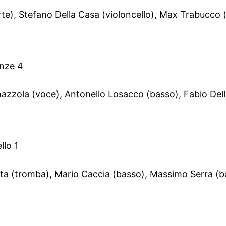
te), Stefano Della Casa (violoncello), Max Trabucco (
anze 4
zzola (voce), Antonello Losacco (basso), Fabio Delle
llo 1
(tromba), Mario Caccia (basso), Massimo Serra (ba