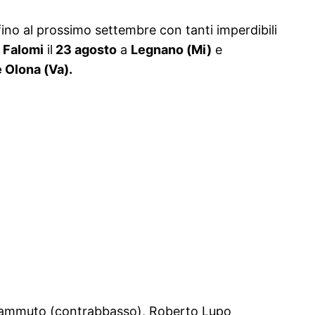
ino al prossimo settembre con tanti imperdibili
 Falomi
il
23 agosto
a
Legnano (Mi)
e
e Olona (Va).
o Zammuto (contrabbasso), Roberto Lupo