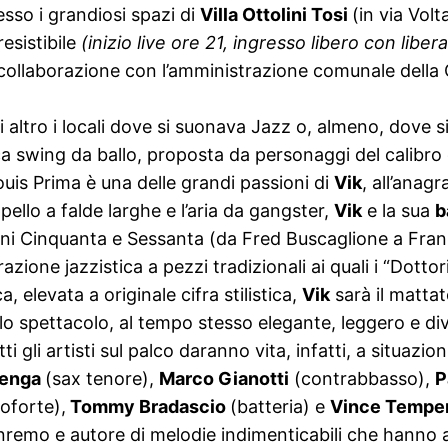
esso i grandiosi spazi di
Villa Ottolini Tosi
(in via Vol
esistibile
(inizio live ore 21, ingresso libero con libe
ollaborazione con l’amministrazione comunale della Cit
i altro i locali dove si suonava Jazz o, almeno, dove si
ca swing da ballo, proposta da personaggi del calibro
uis Prima è una delle grandi passioni di
Vik
, all’anag
ello a falde larghe e l’aria da gangster,
Vik
e la sua
b
anni Cinquanta e Sessanta (da Fred Buscaglione a Fra
ione jazzistica a pezzi tradizionali ai quali i “Dottor
, elevata a originale cifra stilistica,
Vik
sarà il mattat
lo spettacolo, al tempo stesso elegante, leggero e di
i gli artisti sul palco daranno vita, infatti, a situazio
enga
(sax tenore),
Marco Gianotti
(contrabbasso),
P
oforte),
Tommy Bradascio
(batteria) e
Vince Tempe
 Sanremo e autore di melodie indimenticabili che han