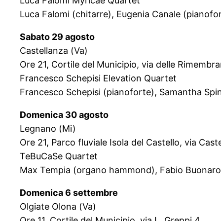
Luca Falomi Myricae Quartet
Luca Falomi (chitarre), Eugenia Canale (pianofor
Sabato 29 agosto
Castellanza (Va)
Ore 21, Cortile del Municipio, via delle Rimembr
Francesco Schepisi Elevation Quartet
Francesco Schepisi (pianoforte), Samantha Spina
Domenica 30 agosto
Legnano (Mi)
Ore 21, Parco fluviale Isola del Castello, via Caste
TeBuCaSe Quartet
Max Tempia (organo hammond), Fabio Buonarota 
Domenica 6 settembre
Olgiate Olona (Va)
Ore 11, Cortile del Municipio, via L. Greppi 4