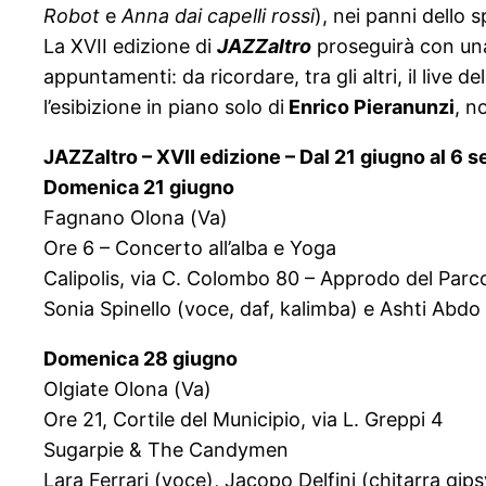
Robot
e
Anna dai capelli rossi
), nei panni dello s
La XVII edizione di
JAZZaltro
proseguirà con una
appuntamenti: da ricordare, tra gli altri, il live 
l’esibizione in piano solo di
Enrico Pieranunzi
, n
JAZZaltro
–
XVII edizione
– Dal 21 giugno al 6 
Domenica
21 giugno
Fagnano Olona (Va)
Ore 6 – Concerto all’alba e Yoga
Calipolis, via C. Colombo 80 – Approdo del Parc
Sonia Spinello (voce, daf, kalimba) e Ashti Abdo 
Domenica 28 giugno
Olgiate Olona (Va)
Ore 21, Cortile del Municipio, via L. Greppi 4
Sugarpie & The Candymen
Lara Ferrari (voce), Jacopo Delfini (chitarra 