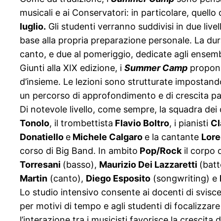
musicali e ai Conservatori: in particolare, quello 
luglio.
Gli studenti verranno suddivisi in due live
base alla propria preparazione personale. La durata
canto, e due al pomeriggio, dedicate agli ensemble
Giunti alla XIX edizione, i
Summer Camp
propong
d’insieme. Le lezioni sono strutturate impostando 
un percorso di approfondimento e di crescita p
Di notevole livello, come sempre, la squadra dei
Tonolo
, il trombettista
Flavio Boltro
, i pianisti
Cl
Donatiello
e
Michele Calgaro
e la cantante
Lore
corso di Big Band. In ambito
Pop
/
Rock
il corpo
Torresani
(basso),
Maurizio Dei Lazzaretti
(batt
Martin
(canto),
Diego Es
posito
(songwriting) e
Lo studio intensivo consente ai docenti di svisc
per motivi di tempo e agli studenti di focalizzare
l’interazione tra i musicisti favorisce la crescita