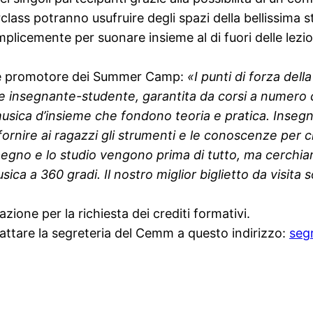
terclass potranno usufruire degli spazi della bellissi
plicemente per suonare insieme al di fuori delle lezi
e promotore dei Summer Camp:
«I punti di forza dell
one insegnante-studente, garantita da cor
s
i a numero 
musica d’insieme che fondono teoria e pratica. Insegn
fornire ai ragazzi gli strument
i
e le conoscenze per cr
impegno e lo studio vengono prima di tutto, ma cerchi
usica a 360 gradi. Il nostro miglior biglietto da visit
azione per la richiesta dei crediti formativi.
attare la segreteria del Cemm a questo indirizzo:
seg