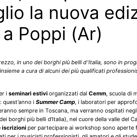
glio la nuova edi
 Poppi (Ar)
rezzo, in uno dei borghi più belli d
Italia, sono in pro
’
insieme a cura di alcuni dei più qualificati professionist
er i
seminari estivi
organizzati dal
Cemm
, scuola di 
): quest’anno i
Summer Camp
, i laboratori per appro
geranno sempre in Toscana, ma verranno ospitati negli s
dei borghi più belli d’Italia), nel cuore della valle del
e
iscrizioni
per partecipare ai workshop sono aperte f
 per i musicisti professionisti, gli amatori e gli studenti