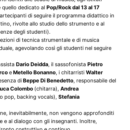
e quello dedicato al
Pop/Rock
dal 13 al 17
partecipanti di seguire il programma didattico in
ino, rivolte allo studio dello strumento e al
cenze degli studenti).
zioni di tecnica strumentale e di musica
iduale, agevolando così gli studenti nel seguire
assista
Dario Deidda
, il sassofonista
Pietro
rco
e
Metello Bonanno
, i chitarristi
Walter
esenza di
Beppe Di Benedetto
, responsabile del
uca Colombo
(chitarra),
Andrea
o pop, backing vocals),
Stefania
ione, inevitabilmente, non vengono approfonditi
 e al dialogo con gli insegnanti. Inoltre,
onfronto costruttivo e continuo.