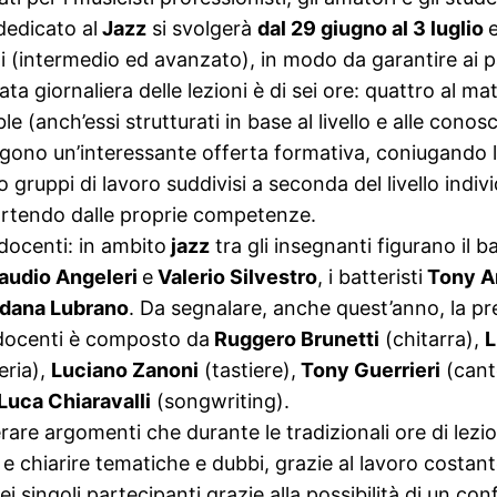
dedicato al
Jazz
si svolgerà
da
l 29 giugno al 3 luglio
lli (intermedio ed avanzato), in modo da garantire ai 
 giornaliera delle lezioni è di sei ore: quattro al matt
 (anch’essi strutturati in base al livello e alle conos
ono un’interessante offerta formativa, coniugando le
gruppi di lavoro suddivisi a seconda del livello indiv
artendo dalle proprie competenze.
 docenti: in ambito
jazz
tra gli insegnanti figurano il b
audio Angeleri
e
V
alerio Silvestro
, i batteristi
Tony A
dana Lubrano
. Da segnalare, anche quest’anno, la pr
 docenti è composto da
Ruggero Brunetti
(chitarra),
L
eria),
Luciano Zanoni
(tastiere),
Tony Guerrieri
(cant
Luca Chiaravalli
(songwriting).
erare argomenti che durante le tradizionali ore di lez
 e chiarire tematiche e dubbi, grazie al lavoro costante
 dei singoli partecipanti grazie alla possibilità di un c