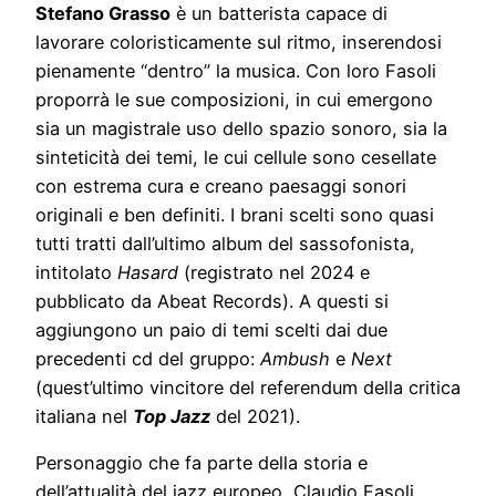
Stefano Grasso
è un batterista capace di
lavorare coloristicamente sul ritmo, inserendosi
pienamente “dentro” la musica. Con loro Fasoli
proporrà le sue composizioni, in cui emergono
sia un magistrale uso dello spazio sonoro, sia la
sinteticità dei temi, le cui cellule sono cesellate
con estrema cura e creano paesaggi sonori
originali e ben definiti. I brani scelti sono quasi
tutti tratti dall’ultimo album del sassofonista,
intitolato
Hasard
(registrato nel 2024 e
pubblicato da Abeat Records). A questi si
aggiungono un paio di temi scelti dai due
precedenti cd del gruppo:
Ambush
e
Next
(quest’ultimo vincitore del referendum della critica
italiana nel
Top Jazz
del 2021).
Personaggio che fa parte della storia e
dell’attualità del jazz europeo, Claudio Fasoli