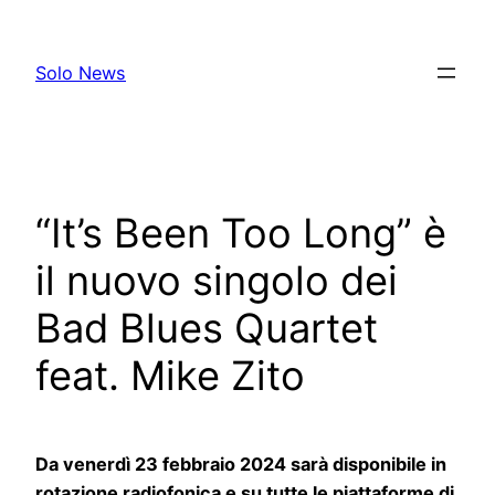
Skip
to
Solo News
content
“It’s Been Too Long” è
il nuovo singolo dei
Bad Blues Quartet
feat. Mike Zito
Da venerdì 23 febbraio 2024 sarà disponibile in
rotazione radiofonica e su tutte le piattaforme di