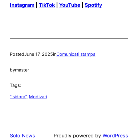
Instagram
|
TikTok
|
YouTube
|
Spotify
Posted
June 17, 2025
in
Comunicati stampa
by
master
Tags:
“Isidora”
, 
Modivari
Solo News
Proudly powered by
WordPress