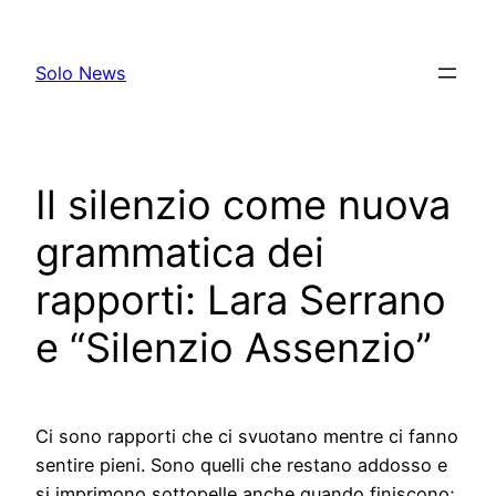
Skip
to
Solo News
content
Il silenzio come nuova
grammatica dei
rapporti: Lara Serrano
e “Silenzio Assenzio”
Ci sono rapporti che ci svuotano mentre ci fanno
sentire pieni. Sono quelli che restano addosso e
si imprimono sottopelle anche quando finiscono;