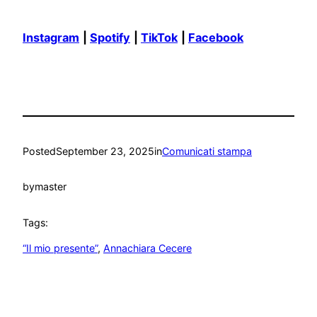
Instagram
|
Spotify
|
TikTok
|
Facebook
Posted
September 23, 2025
in
Comunicati stampa
by
master
Tags:
“Il mio presente”
, 
Annachiara Cecere