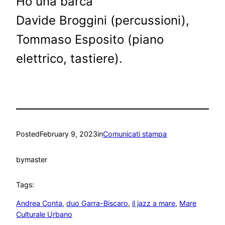
Ho una barca
Davide Broggini (percussioni),
Tommaso Esposito (piano
elettrico, tastiere).
Posted
February 9, 2023
in
Comunicati stampa
by
master
Tags:
Andrea Conta
, 
duo Garra-Biscaro
, 
il jazz a mare
, 
Mare
Culturale Urbano