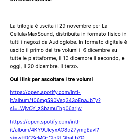
La trilogia è uscita il 29 novembre per La
Cellula/MaxSound, distribuita in formato fisico in
tutti i negozi da Audioglobe. In formato digitale è
uscito il primo dei tre volumi il 6 dicembre su
tutte le piattaforme, il 13 dicembre il secondo, e
oggi, il 20 dicembre, il terzo.
Qui i link per ascoltare i tre volumi
https://open.spotify.com/intl-
it/album/106mg590Veq343oEpaJbTy?
si=LWjvOY_zSbamuTng06arjw
https://open.spotify.com/intl-
it/album/4KY9UlcyxAO8oZ7ymgEavI?
si=wttRCScMQ-CIqRLQbaLbZQ