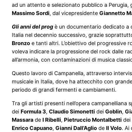
ad un attento e selezionato pubblico a Perugia, gr
Massimo Sordi
, dal vicepresidente
Giannetto Ma
Gli anni del prog
è un documentario dedicato a qu
Italia nel decennio successivo, grazie soprattut
Bronzo
e tanti altri. L’obiettivo del progressive
voleva indicare la progressione del rock dalle r
all’armonia, con contaminazioni di musica classic
Questo lavoro di Campanella, attraverso interviste
musicale in Italia, dove ha attecchito con grande
periodo di grandi fermenti e cambiamenti.
Tra gli artisti presenti nell’opera campanelliana 
dei
Formula 3
,
Claudio Simonetti
dei
Goblin
,
Gi
Massara
de
I Ribelli
,
Pietruccio Montalbetti
dei
Enrico Capuano
,
Gianni Dall’Aglio
de
Il Volo
. Ai