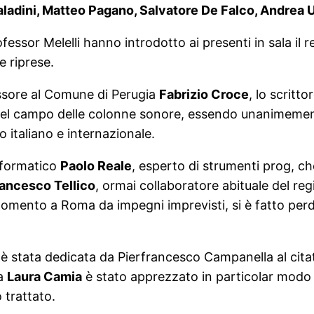
ladini, Matteo Pagano, Salvatore De Falco, Andrea 
essor Melelli hanno introdotto ai presenti in sala il r
e riprese.
sessore al Comune di Perugia
Fabrizio Croce
, lo scritt
à nel campo delle colonne sonore, essendo unanimemen
 italiano e internazionale.
nformatico
Paolo Reale
, esperto di strumenti prog, che
ancesco Tellico
, ormai collaboratore abituale del regi
o momento a Roma da impegni imprevisti, si è fatto p
ezione è stata dedicata da Pierfrancesco Campanella al 
da
Laura Camia
è stato apprezzato in particolar modo per
o trattato.