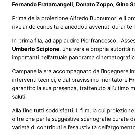
Fernando Fratarcangeli
,
Donato Zoppo
,
Gino Sa
Prima della proiezione Alfredo Buonumori e il prof
rivelando curiosità e aneddoti avvenuti durante l
In prima fila, ad applaudire Pierfrancesco, l’As
Umberto Scipione
, una vera e propria autorit
importanti nell’attuale panorama cinematografico
Campanella era accompagnato dall’ingegnere i
interventi tecnici, e dal bravissimo montatore
Fr
garantito la sua presenza, trattenuto all’ultim
saluti.
Alla fine tutti soddisfatti. Il film, la cui proi
oltre che per le suggestive scenografie curate 
varietà di contributi e l’esaustività dell’argoment