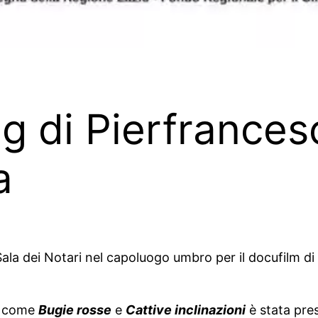
rog di Pierfranc
a
Sala dei Notari nel capoluogo umbro per il docufilm di
to come
Bugie rosse
e
Cattive inclinazioni
è stata pre