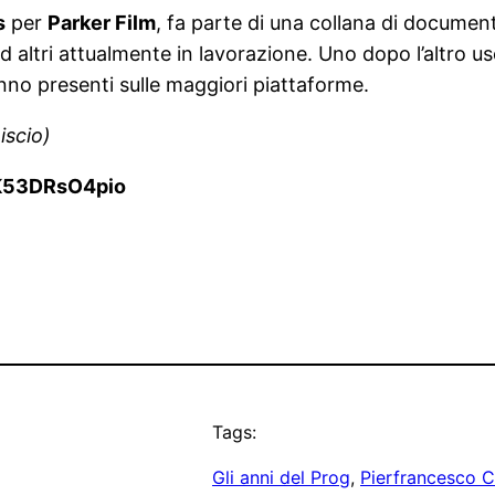
s
per
Parker Film
, fa parte di una collana di documen
 altri attualmente in lavorazione. Uno dopo l’altro u
anno presenti sulle maggiori piattaforme.
iscio)
v=K53DRsO4pio
Tags:
Gli anni del Prog
, 
Pierfrancesco 