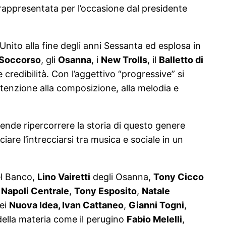
 rappresentata per l’occasione dal presidente
ito alla fine degli anni Sessanta ed esplosa in
 Soccorso
, gli
Osanna
, i
New Trolls
, il
Balletto di
 credibilità. Con l’aggettivo “progressive” si
ttenzione alla composizione, alla melodia e
ntende ripercorrere la storia di questo genere
are l’intrecciarsi tra musica e sociale in un
l Banco,
Lino Vairetti
degli Osanna,
Tony Cicco
i
Napoli Centrale
,
Tony Esposito
,
Natale
ei
Nuova Idea, Ivan Cattaneo
,
Gianni Togni
,
i della materia come il perugino
Fabio Melelli
,