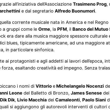
azie all’iniziativa dell’Associazione
Trasimeno Prog
,
rchettini
e dal segretario
Alfredo Buonumori
.
ella corrente musicale nata in America e nel Regno Un
to a gruppi come le
Orme
, la
PFM
, il
Banco del Mutuo
 rock era dare alla musica maggiore spessore culturale e
adici blues, tipicamente americane, ad una maggiore a
a, in particolare sinfonica.
 ai protagonisti e agli addetti ai lavori dell’epoca, i
 forza, esaltando creatività ed impegno. Senza tralasci
spiccano i nomi di
Vittorio
e
Michelangelo Nocenzi
de
anni Leone
del Balletto di Bronzo,
James Senese
de
Dik Dik
,
Livio Macchia
dei
Camaleonti
,
Paolo Siani
d
 quali si aggiungono gli autorevoli interventi di cultor