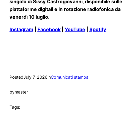
singolo di Sissy Castrogiovanni, disponibile sulle
piattaforme digitali e in rotazione radiofonica da
venerdì 10 luglio.
Instagram
|
Facebook
|
YouTube
|
Spotify
Posted
July 7, 2026
in
Comunicati stampa
by
master
Tags: