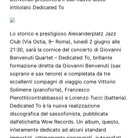
intitolato Dedicated To
Lo storico e prestigioso
Alexanderplatz Jazz
Club
(
Via Ostia
,
9
–
Roma
),
lunedì 2 giugno
alle
21:30
, sarà la cornice del concerto di
Giovanni
Benvenuti Quartet – Dedicated To
, brillante
formazione diretta da
Giovanni Benvenuti
(sax
soprano e sax tenore) e completata da tre
eccellenti compagni di viaggio come
Vittorio
Solimene
(pianoforte),
Francesco
Pierotti
(contrabbasso) e
Lorenzo Tucci
(batteria).
Dedicated To
è la nuova realizzazione
discografica del sassofonista, pubblicata
dall’etichetta
Wow Records
. Un album, questo,
interamente dedicato ad alcuni standard
immortali, ottimamente riarrangiati, autografati