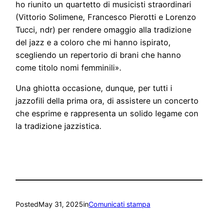
ho riunito un quartetto
di
musicisti straordinari
(Vittorio Solimene, Francesco Pierotti e Lorenzo
Tucci, ndr)
per rendere omaggio alla tradizione
del
j
azz e a coloro che mi hanno ispirato,
scegliendo un repertorio di brani
che hanno
come titolo nomi femminil
i
».
Una ghiotta occasione, dunque, per tutti i
jazzofili della prima ora, di assistere un concerto
che esprime e rappresenta un solido legame con
la tradizione jazzistica.
Posted
May 31, 2025
in
Comunicati stampa