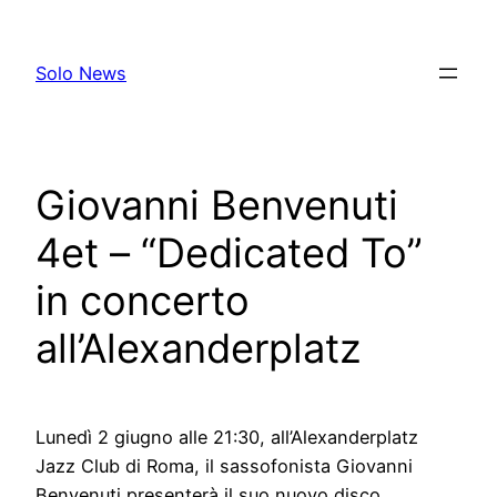
Skip
to
Solo News
content
Giovanni Benvenuti
4et – “Dedicated To”
in concerto
all’Alexanderplatz
Lunedì
2
giugno
alle 21:30
,
all’Alexanderplatz
Jazz Club di Roma, il sassofonista Giovanni
Benvenuti presenterà il suo nuovo disco