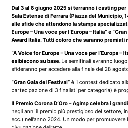
Dal 3 al 6 giugno 2025 si terranno i casting per 
Sala Estense di Ferrara (Piazza del Municipio, 1
alle sfide che attendono la stampa specializzata
Europe – Una voce per l’Europa – Italia” e “Gra
Award Italia. Tutti coloro che saranno premiati r
“A Voice for Europe – Una voce per l’Europa – Ita
esibiscono su base.
Le semifinali avranno luogo
sfideranno per accedere alla finale del 28 agosto
“Gran Gala dei Festival”
è il contest dedicato al
partecipazione di 3 finalisti per categoria) è pr
Il Premio Corona D’Oro – Agimp celebra i grandi
negli anni il premio più prestigioso del settore
ecc.) nell’anno 2024. Un modo per promuovere la 
divulgazione dell’arte.