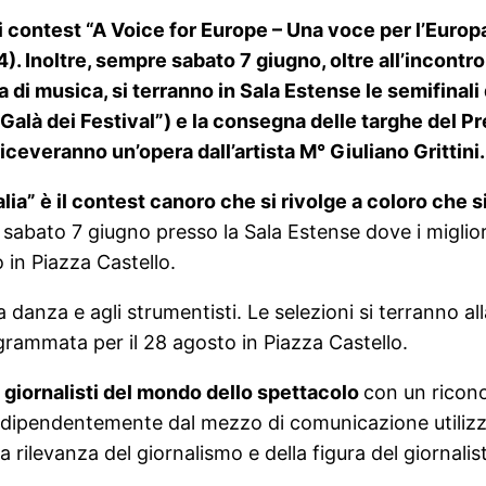
i contest “A Voice for Europe – Una voce per l’Europa 
4). Inoltre, sempre sabato 7 giugno, oltre all’incontr
 di musica, si terranno in Sala Estense le semifinali 
n Galà dei Festival”) e la consegna delle targhe del 
iceveranno un’opera dall’artista M° Giuliano Grittini.
lia” è il contest canoro che si rivolge a coloro che s
 sabato 7 giugno presso la Sala Estense dove i miglior
 in Piazza Castello.
la danza e agli strumentisti. Le selezioni si terranno a
ogrammata per il 28 agosto in Piazza Castello.
 giornalisti del mondo dello spettacolo
con un ricono
, indipendentemente dal mezzo di comunicazione utiliz
rilevanza del giornalismo e della figura del giornali