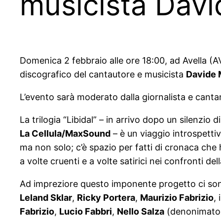
musicista Davi
Domenica 2 febbraio alle ore 18:00, ad Avella (A
discografico del cantautore e musicista
Davide 
L’evento sarà moderato dalla giornalista e cant
La trilogia “Libidal” – in arrivo dopo un silenzio
La Cellula/MaxSound
– è un viaggio introspetti
ma non solo; c’è spazio per fatti di cronaca che
a volte cruenti e a volte satirici nei confronti de
Ad impreziore questo imponente progetto ci sono ta
Leland Sklar
,
Ricky Portera
,
Maurizio Fabrizio
,
Fabrizio
,
Lucio Fabbri
,
Nello Salza
(denonimato l