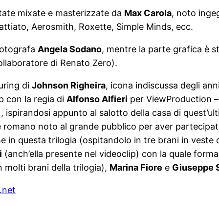
tate mixate e masterizzate da
Max Carola
, noto inge
Battiato, Aerosmith, Roxette, Simple Minds, ecc.
 fotografa
Angela Sodano
, mentre la parte grafica è st
llaboratore di Renato Zero).
turing di
Johnson Righeira
, icona indiscussa degli anni
 con la regia di
Alfonso Alfieri
per ViewProduction – è
spirandosi appunto al salotto della casa di quest’ult
e romano noto al grande pubblico per aver partecipato
in questa trilogia (ospitandolo in tre brani in veste di
i
(anch’ella presente nel videoclip) con la quale forma da
molti brani della trilogia),
Marina Fiore
e
Giuseppe S
.net