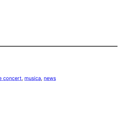
ve concert
, 
musica
, 
news