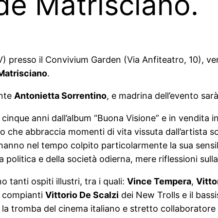
de Matrisciano.
V) presso il Convivium Garden (Via Anfiteatro, 10), ve
Matrisciano
.
ante
Antonietta Sorrentino
, e madrina dell’evento sarà
 di cinque anni dall’album “Buona Visione” e in vendita 
vo che abbraccia momenti di vita vissuta dall’artista 
 hanno nel tempo colpito particolarmente la sua sensi
lla politica e della società odierna, mere riflessioni s
nti ospiti illustri, tra i quali:
Vince Tempera
,
Vitto
 i compianti
Vittorio De Scalzi
dei New Trolls e il bas
a tromba del cinema italiano e stretto collaboratore 