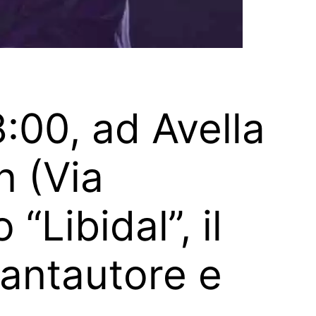
:00, ad Avella
n (Via
“Libidal”, il
cantautore e