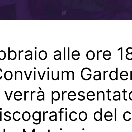
braio alle ore 18
 Convivium Garde
 verrà presentato 
iscografico del 