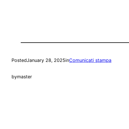
Posted
January 28, 2025
in
Comunicati stampa
by
master