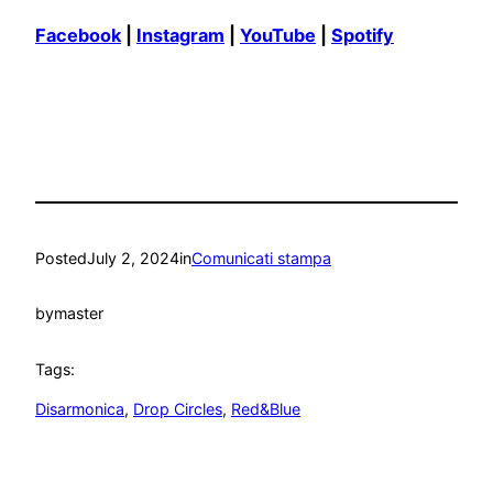
Facebook
|
Instagram
|
YouTube
|
Spotify
Posted
July 2, 2024
in
Comunicati stampa
by
master
Tags:
Disarmonica
, 
Drop Circles
, 
Red&Blue