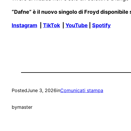
“Dafne” è il nuovo singolo di Froyd disponibile 
Instagram
|
TikTok
|
YouTube
|
Spotify
Posted
June 3, 2026
in
Comunicati stampa
by
master