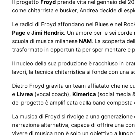
Il progetto
Froyd
prende vita nel gennaio del 202
come chitarrista e busker, Andrea decide di espl
Le radici di Froyd affondano nel Blues e nel Rock
Page
e
Jimi Hendrix
. Un amore per le sei corde n
scuola di musica milanese
NAM
. La scoperta del
trasformato in opportunità per sperimentare e
Il nucleo della sua produzione è racchiuso in br
lavori, la tecnica chitarristica si fonde con una 
Dietro Froyd gravita un team affiatato che ne cur
e
Livrea
(vocal coach),
Kimerica
(social media &
del progetto è amplificata dalla band composta
La musica di Froyd si rivolge a una generazione c
narrazione alternativa, capace di offrire una con
vivere di musica non è solo un obiettivo a lungo 