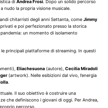
istica di
Andrea Frosi
. Dopo un solido percorso
a nudo la propria visione musicale.
randi chitarristi degli anni Settanta, come
Jimmy
 privati e poi perfezionato presso la storica
lla pandemia: un momento di isolamento
e le principali piattaforme di streaming. In questi
amenti),
Eliachesuona
(autore),
Cecilia Miradoli
ger
(artwork). Nelle esibizioni dal vivo, l’energia
olla
.
uale. Il suo obiettivo è costruire una
nze che definiscono i giovani di oggi. Per Andrea,
 proprio percorso.