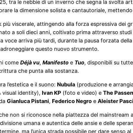
5, tra le nebbie di un inverno che segna la svolta art
orare la dimensione solista e cantautoriale, mettendo 
 più viscerale, attingendo alla forza espressiva dei g
ato a soli dieci anni, coltivato prima attraverso studi
la voce arriva più tardi, durante la pausa forzata de
 padroneggiare questo nuovo strumento.
ani come
Déjà vu
,
Manifesto
e
Tuo
, disponibili su tutt
scrittura che punta alla sostanza.
a l’estetica e il suono:
Nubula
(produzione e arrangi
 visual identity),
Ivan KP
(foto e video) e
The Passen
 da
Gianluca Pistani
,
Federico Negro
e
Aleister Pasci
he non si riconosce nella piattezza del mainstream att
divisione umana e autentica delle ansie e delle spera
termine, ma l’unica strada possibile per dare senso al