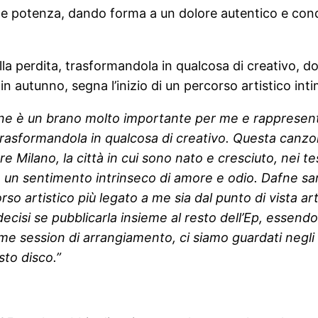
a e potenza, dando forma a un dolore autentico e cond
la perdita, trasformandola in qualcosa di creativo, do
in autunno, segna l’inizio di un percorso artistico int
ne è un brano molto importante per me e rappresenta i
asformandola in qualcosa di creativo. Questa canzone s
e Milano, la città in cui sono nato e cresciuto, nei t
o un sentimento intrinseco di amore e odio. Dafne sarà
so artistico più legato a me sia dal punto di vista ar
ecisi se pubblicarla insieme al resto dell’Ep, essend
prime session di arrangiamento, ci siamo guardati negl
sto disco.”