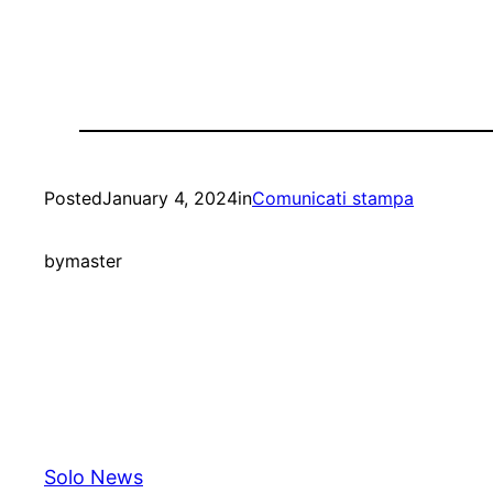
Posted
January 4, 2024
in
Comunicati stampa
by
master
Solo News