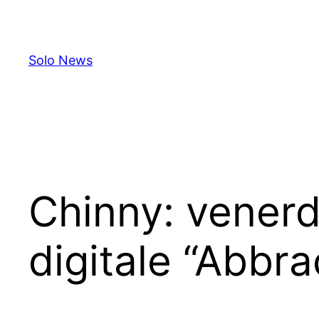
Skip
to
content
Solo News
Chinny: venerdì
digitale “Abbra