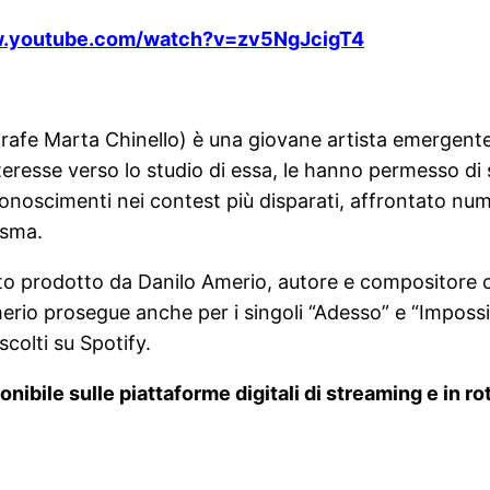
w.youtube.com/watch?v=zv5NgJcigT4
rafe Marta Chinello) è una giovane artista emergent
interesse verso lo studio di essa, le hanno permesso di
iconoscimenti nei contest più disparati, affrontato n
isma.
ito prodotto da Danilo Amerio, autore e compositore ch
merio prosegue anche per i singoli “Adesso” e “Impos
colti su Spotify.
onibile sulle piattaforme digitali di streaming e in 