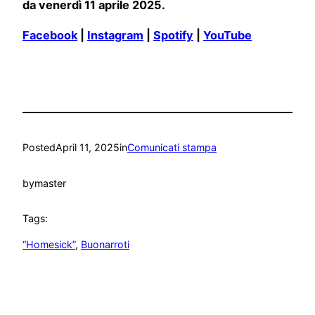
da venerdì 11 aprile 2025.
Facebook
|
Instagram
|
Spotify
|
YouTube
Posted
April 11, 2025
in
Comunicati stampa
by
master
Tags:
“Homesick”
, 
Buonarroti