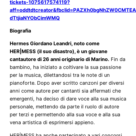
tickets-1075617574119?
aff=oddtdtcreator&fbclid=PAZXh0bgNhZW0CM
dTtjiaNYObCimWMQ
Biografia
Hermes Giordano Leandri, noto come
HER|MESS (il suo disastro), è un giovane
cantautore di 26 anni originario di Marino.
Fin da
bambino, ha iniziato a coltivare la sua passione
per la musica, dilettandosi tra le note di un
pianoforte. Dopo aver scritto canzoni per diversi
anni come autore per cantanti sia affermati che
emergenti, ha deciso di dare voce alla sua musica
personale, mettendo da parte il ruolo di autore
per terzi e permettendo alla sua voce e alla sua
vena artistica di esprimersi appieno.
HER|MESS ha anche partecipato a vari concorsi