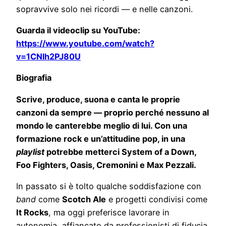
sopravvive solo nei ricordi — e nelle canzoni.
Guarda il videoclip su YouTube:
https://www.youtube.com/watch?
v=1CNlh2PJ80U
Biografia
Scrive, produce, suona e canta le proprie
canzoni da sempre — proprio perché nessuno al
mondo le canterebbe meglio di lui. Con una
formazione rock e un’attitudine pop, in una
playlist
potrebbe metterci System of a Down,
Foo Fighters, Oasis, Cremonini e Max Pezzali.
In passato si è tolto qualche soddisfazione con
band
come
Scotch Ale
e progetti condivisi come
It Rocks
, ma oggi preferisce lavorare in
autonomia, affiancato da professionisti di fiducia.