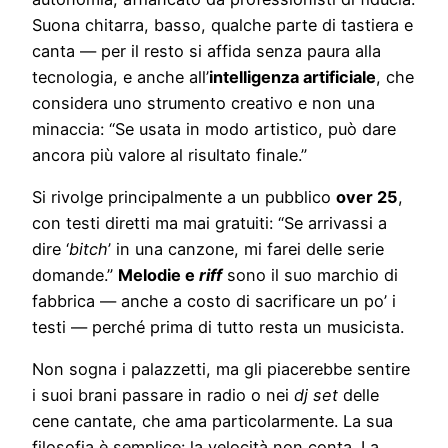
Suona chitarra, basso, qualche parte di tastiera e
canta — per il resto si affida senza paura alla
tecnologia, e anche all’
intelligenza artificiale
, che
considera uno strumento creativo e non una
minaccia: “Se usata in modo artistico, può dare
ancora più valore al risultato finale.”
Si rivolge principalmente a un pubblico
over 25
,
con testi diretti ma mai gratuiti: “Se arrivassi a
dire ‘
bitch
’ in una canzone, mi farei delle serie
domande.”
Melodie e
riff
sono il suo marchio di
fabbrica — anche a costo di sacrificare un po’ i
testi — perché prima di tutto resta un musicista.
Non sogna i palazzetti, ma gli piacerebbe sentire
i suoi brani passare in radio o nei
dj set
delle
cene cantate, che ama particolarmente. La sua
filosofia è semplice: la velocità non conta. La